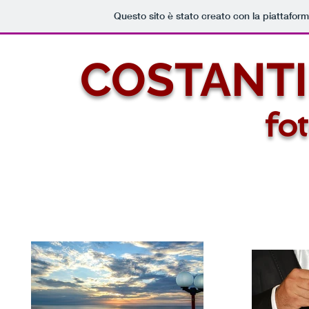
Questo sito è stato creato con la piattafor
COSTANTI
fo